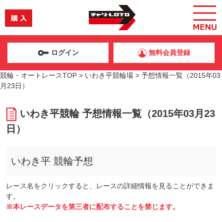
ログイン
無料会員登録
競輪・オートレースTOP
>
いわき平競輪場
>
予想情報一覧（2015年03
月23日）
いわき平競輪 予想情報一覧（2015年03月23
日）
いわき平 競輪予想
レース名をクリックすると、レースの詳細情報を見ることができま
す。
※本レースデータを第三者に配布することを禁じます。