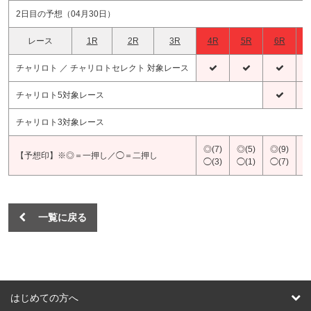
2日目の予想（04月30日）
レース
1R
2R
3R
4R
5R
6R
チャリロト ／ チャリロトセレクト 対象レース
チャリロト5対象レース
チャリロト3対象レース
◎(7)
◎(5)
◎(9)
◎
【予想印】※◎＝一押し／◯＝二押し
◯(3)
◯(1)
◯(7)
◯
一覧に戻る
はじめての方へ