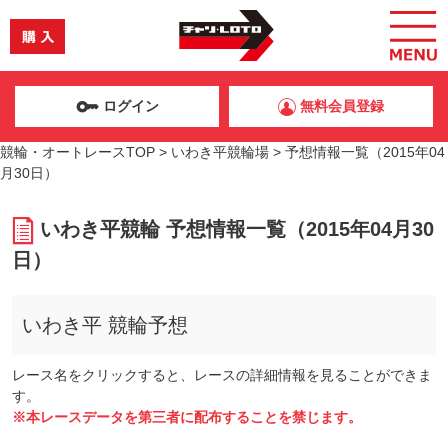
ログイン
無料会員登録
競輪・オートレースTOP
>
いわき平競輪場
>
予想情報一覧（2015年04
月30日）
いわき平競輪 予想情報一覧（2015年04月30
日）
いわき平 競輪予想
レース名をクリックすると、レースの詳細情報を見ることができま
す。
※本レースデータを第三者に配布することを禁じます。