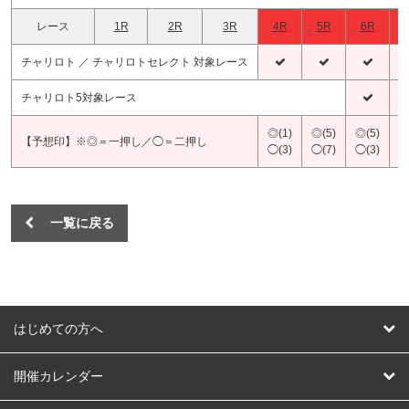
レース
1R
2R
3R
4R
5R
6R
チャリロト ／ チャリロトセレクト 対象レース
チャリロト5対象レース
◎(1)
◎(5)
◎(5)
◎
【予想印】※◎＝一押し／◯＝二押し
◯(3)
◯(7)
◯(3)
◯
一覧に戻る
はじめての方へ
はじめての方へ
開催カレンダー