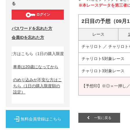
る
※本レースデータを第三者
ログイン
2日目の予想（09月1
パスワードを忘れた方
レース
会員IDを忘れた方
チャリロト ／ チャリロト
安な方はこちら（1日の購入限度額の設定）↓
チャリロト5対象レース
車券は20歳になってから
チャリロト3対象レース
のめり込みが不安な方はこ
ちら
（1日の購入限度額の
【予想印】※◎＝一押し
設定）
一覧に戻る
無料会員登録はこちら