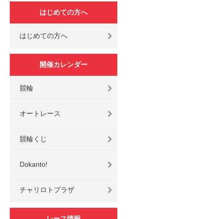
はじめての方へ
はじめての方へ
開催カレンダー
競輪
オートレース
競輪くじ
Dokanto!
チャリロトプラザ
レース情報