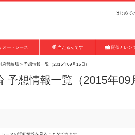
はじめて
オートレース
当たるんです
開催カレン
別府競輪場
>
予想情報一覧（2015年09月15日）
 予想情報一覧（2015年09
、レースの詳細情報を見ることができます。