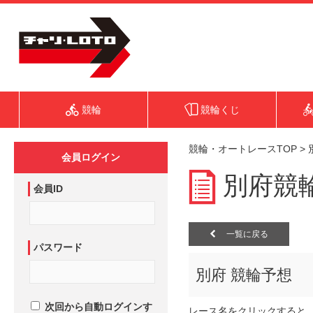
競輪
競輪くじ
競輪・オートレースTOP
>
会員ログイン
別府競輪
会員ID
一覧に戻る
パスワード
別府 競輪予想
次回から自動ログインす
レース名をクリックすると