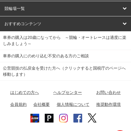
オートレース
レース予想
競輪場一覧
競輪くじ
レース結果
北日本
函館競輪場
青森競輪場
いわき平競輪場
おすすめコンテンツ
車券の購入は20歳になってから ～競輪・オートレースは適度に楽
Dokanto!
キャリーオーバー一覧
関
競輪選手情報
弥彦競輪場
前橋競輪場
取手競輪場
宇都宮競輪場
しみましょう～
東
大宮競輪場
西武園競輪場
京王閣競輪場
立川競輪場
チャリロトプラザ
Perfecta Navi
車券の購入にのめり込む不安のある方のご相談
南
松戸競輪場
千葉競輪場
川崎競輪場
平塚競輪場
公営競技の払戻金を受けた方へ（クリックすると国税庁のページへ
netkeirin
関
移動します）
小田原競輪場
伊東競輪場
静岡競輪場
東
ケイリンガル
中
名古屋競輪場
岐阜競輪場
大垣競輪場
豊橋競輪場
はじめての方へ
ヘルプセンター
お問い合わせ
部
チャリレンジャー
富山競輪場
松阪競輪場
四日市競輪場
会員規約
会社概要
個人情報について
推奨動作環境
競輪場情報
近
福井競輪場
奈良競輪場
向日町競輪場
和歌山競輪場
畿
岸和田競輪場
オートレース場情報