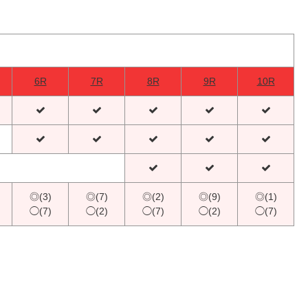
6R
7R
8R
9R
10R
◎(3)
◎(7)
◎(2)
◎(9)
◎(1)
◯(7)
◯(2)
◯(7)
◯(2)
◯(7)