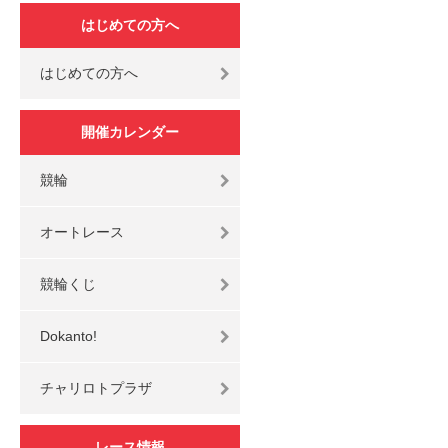
はじめての方へ
はじめての方へ
開催カレンダー
競輪
オートレース
競輪くじ
Dokanto!
チャリロトプラザ
レース情報