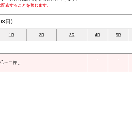
に配布することを禁じます。
03日）
1R
2R
3R
4R
5R
-
-
／◯＝二押し