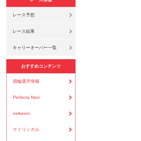
レース予想
レース結果
キャリーオーバー一覧
おすすめコンテンツ
競輪選手情報
Perfecta Navi
netkeirin
ケイリンガル