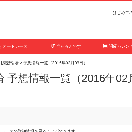
はじめて
オートレース
当たるんです
開催カレン
別府競輪場
>
予想情報一覧（2016年02月03日）
 予想情報一覧（2016年02
、レースの詳細情報を見ることができます。