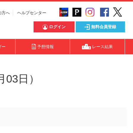
の方へ
ヘルプセンター
ログイン
無料会員登録
ダー
予想情報
レース結果
月03日）