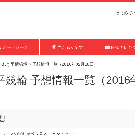
はじめて
オートレース
当たるんです
開催カレン
いわき平競輪場
>
予想情報一覧（2016年02月18日）
競輪 予想情報一覧（2016年
想
、レースの詳細情報を見ることができます。