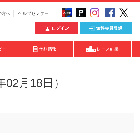
の方へ
ヘルプセンター
ログイン
無料会員登録
ダー
予想情報
レース結果
02月18日）