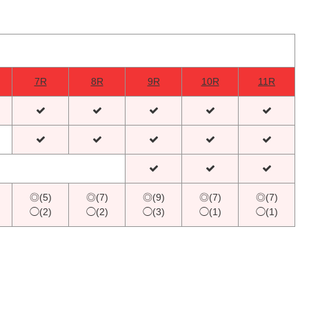
7R
8R
9R
10R
11R
◎(5)
◎(7)
◎(9)
◎(7)
◎(7)
◯(2)
◯(2)
◯(3)
◯(1)
◯(1)