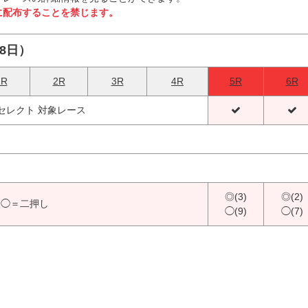
に配布することを禁じます。
8日）
1R
2R
3R
4R
5R
6R
セレクト 対象レース
◎(3)
◎(2)
／◯＝二押し
◯(9)
◯(7)