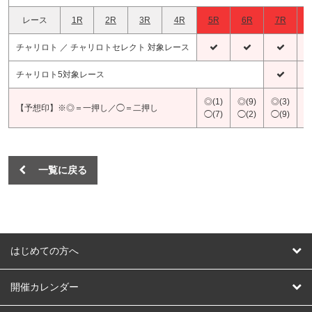
レース
1R
2R
3R
4R
5R
6R
7R
チャリロト ／ チャリロトセレクト 対象レース
チャリロト5対象レース
◎(1)
◎(9)
◎(3)
◎
【予想印】※◎＝一押し／◯＝二押し
◯(7)
◯(2)
◯(9)
◯
一覧に戻る
はじめての方へ
はじめての方へ
開催カレンダー