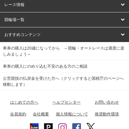
競輪
レース情報
オートレース
レース予想
競輪場一覧
競輪くじ
レース結果
北日本
函館競輪場
青森競輪場
いわき平競輪場
おすすめコンテンツ
車券の購入は20歳になってから ～競輪・オートレースは適度に楽
Dokanto!
キャリーオーバー一覧
関
競輪選手情報
弥彦競輪場
前橋競輪場
取手競輪場
宇都宮競輪場
しみましょう～
東
大宮競輪場
西武園競輪場
京王閣競輪場
立川競輪場
チャリロトプラザ
Perfecta Navi
車券の購入にのめり込む不安のある方のご相談
南
松戸競輪場
千葉競輪場
川崎競輪場
平塚競輪場
公営競技の払戻金を受けた方へ（クリックすると国税庁のページへ
netkeirin
関
移動します）
小田原競輪場
伊東競輪場
静岡競輪場
東
ケイリンガル
中
名古屋競輪場
岐阜競輪場
大垣競輪場
豊橋競輪場
はじめての方へ
ヘルプセンター
お問い合わせ
部
チャリレンジャー
富山競輪場
松阪競輪場
四日市競輪場
会員規約
会社概要
個人情報について
推奨動作環境
競輪場情報
近
福井競輪場
奈良競輪場
向日町競輪場
和歌山競輪場