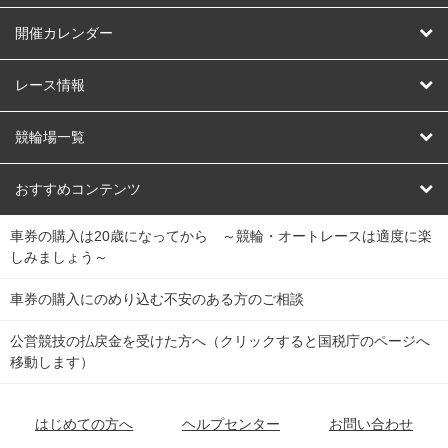
はじめての方へ
開催カレンダー
競輪
レース情報
オートレース
レース予想
競輪場一覧
競輪くじ
レース結果
北日本
函館競輪場
青森競輪場
いわき平競輪場
おすすめコンテンツ
車券の購入は20歳になってから ～競輪・オートレースは適度に楽
Dokanto!
キャリーオーバー一覧
関
競輪選手情報
弥彦競輪場
前橋競輪場
取手競輪場
宇都宮競輪場
しみましょう～
東
大宮競輪場
西武園競輪場
京王閣競輪場
立川競輪場
チャリロトプラザ
Perfecta Navi
車券の購入にのめり込む不安のある方のご相談
南
松戸競輪場
千葉競輪場
川崎競輪場
平塚競輪場
公営競技の払戻金を受けた方へ（クリックすると国税庁のページへ
netkeirin
関
移動します）
小田原競輪場
伊東競輪場
静岡競輪場
東
ケイリンガル
中
名古屋競輪場
岐阜競輪場
大垣競輪場
豊橋競輪場
はじめての方へ
ヘルプセンター
お問い合わせ
部
チャリレンジャー