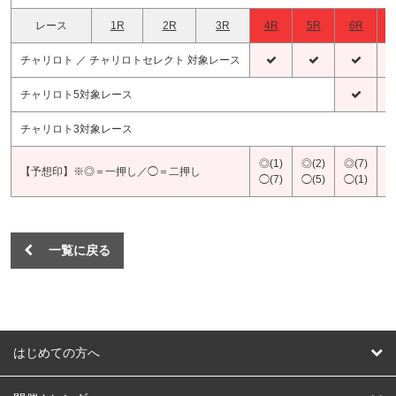
レース
1R
2R
3R
4R
5R
6R
チャリロト ／ チャリロトセレクト 対象レース
チャリロト5対象レース
チャリロト3対象レース
◎(1)
◎(2)
◎(7)
◎
【予想印】※◎＝一押し／◯＝二押し
◯(7)
◯(5)
◯(1)
◯
一覧に戻る
はじめての方へ