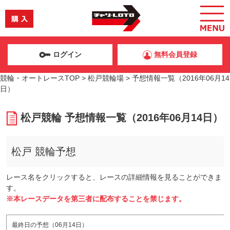
ログイン
無料会員登録
競輪・オートレースTOP
>
松戸競輪場
>
予想情報一覧（2016年06月14
日）
松戸競輪 予想情報一覧（2016年06月14日）
松戸 競輪予想
レース名をクリックすると、レースの詳細情報を見ることができま
す。
※本レースデータを第三者に配布することを禁じます。
最終日の予想（06月14日）