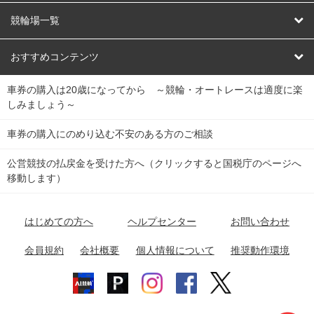
オートレース
レース予想
競輪場一覧
競輪くじ
レース結果
北日本
函館競輪場
青森競輪場
いわき平競輪場
おすすめコンテンツ
車券の購入は20歳になってから ～競輪・オートレースは適度に楽
Dokanto!
キャリーオーバー一覧
関
競輪選手情報
弥彦競輪場
前橋競輪場
取手競輪場
宇都宮競輪場
しみましょう～
東
大宮競輪場
西武園競輪場
京王閣競輪場
立川競輪場
チャリロトプラザ
Perfecta Navi
車券の購入にのめり込む不安のある方のご相談
南
松戸競輪場
千葉競輪場
川崎競輪場
平塚競輪場
公営競技の払戻金を受けた方へ（クリックすると国税庁のページへ
netkeirin
関
移動します）
小田原競輪場
伊東競輪場
静岡競輪場
東
ケイリンガル
中
名古屋競輪場
岐阜競輪場
大垣競輪場
豊橋競輪場
はじめての方へ
ヘルプセンター
お問い合わせ
部
チャリレンジャー
富山競輪場
松阪競輪場
四日市競輪場
会員規約
会社概要
個人情報について
推奨動作環境
競輪場情報
近
福井競輪場
奈良競輪場
向日町競輪場
和歌山競輪場
畿
岸和田競輪場
オートレース場情報