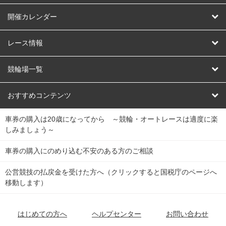
はじめての方へ
開催カレンダー
競輪
レース情報
オートレース
レース予想
競輪場一覧
競輪くじ
レース結果
北日本
函館競輪場
青森競輪場
いわき平競輪場
おすすめコンテンツ
車券の購入は20歳になってから ～競輪・オートレースは適度に楽
Dokanto!
キャリーオーバー一覧
関
競輪選手情報
弥彦競輪場
前橋競輪場
取手競輪場
宇都宮競輪場
しみましょう～
東
大宮競輪場
西武園競輪場
京王閣競輪場
立川競輪場
チャリロトプラザ
Perfecta Navi
車券の購入にのめり込む不安のある方のご相談
南
松戸競輪場
千葉競輪場
川崎競輪場
平塚競輪場
公営競技の払戻金を受けた方へ（クリックすると国税庁のページへ
netkeirin
関
移動します）
小田原競輪場
伊東競輪場
静岡競輪場
東
ケイリンガル
中
名古屋競輪場
岐阜競輪場
大垣競輪場
豊橋競輪場
はじめての方へ
ヘルプセンター
お問い合わせ
部
チャリレンジャー