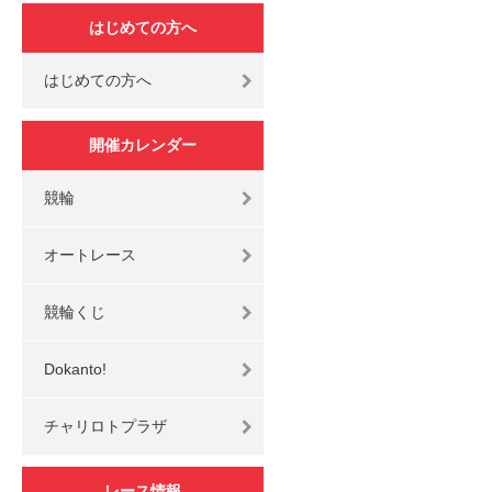
はじめての方へ
はじめての方へ
開催カレンダー
競輪
オートレース
競輪くじ
Dokanto!
チャリロトプラザ
レース情報