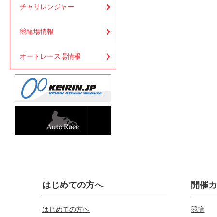
チャリレンジャー
競輪場情報
オートレース場情報
はじめての方へ
開催
はじめての方へ
競輪