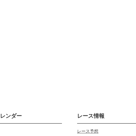
カレンダー
レース情報
レース予想