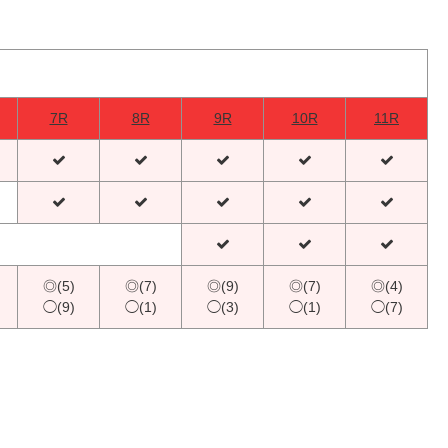
7R
8R
9R
10R
11R
◎(5)
◎(7)
◎(9)
◎(7)
◎(4)
◯(9)
◯(1)
◯(3)
◯(1)
◯(7)