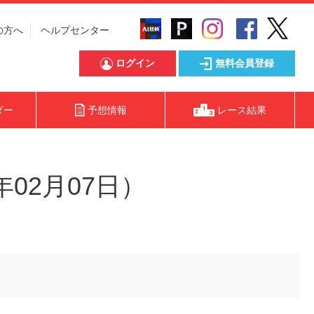
の方へ
ヘルプセンター
ログイン
無料会員登録
ダー
予想情報
レース結果
02月07日）