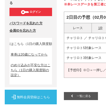
る
※本レースデータを第三者
ログイン
2日目の予想（02月0
パスワードを忘れた方
レース
1R
会員IDを忘れた方
チャリロト ／ チャリロト
な方はこちら（1日の購入限度額の設定）↓
チャリロト5対象レース
車券は20歳になってから
チャリロト3対象レース
のめり込みが不安な方はこ
ちら
（1日の購入限度額の
【予想印】※◎＝一押し
設定）
一覧に戻る
無料会員登録はこちら