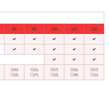
8R
9R
10R
11R
12R
◎(5)
◎(1)
◎(7)
◎(2)
◎(7)
◯(2)
◯(7)
◯(2)
◯(9)
◯(1)