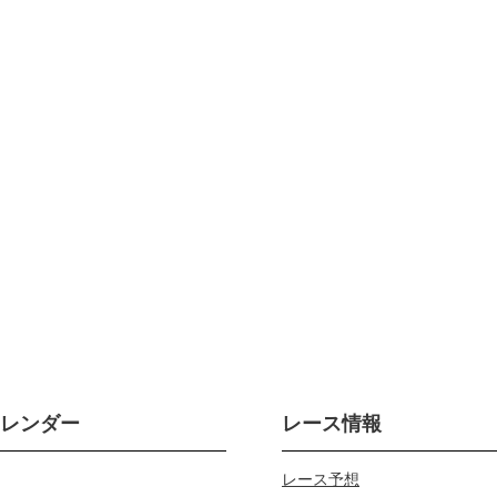
カレンダー
レース情報
レース予想