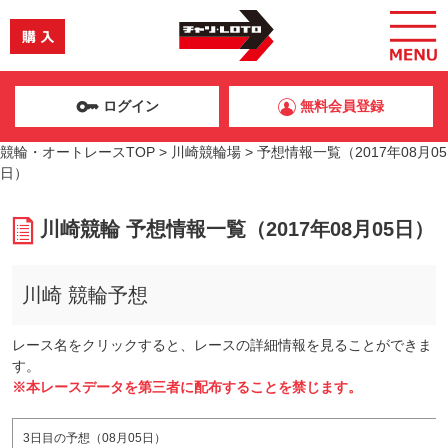
ログイン
無料会員登録
競輪・オートレースTOP
>
川崎競輪場
>
予想情報一覧（2017年08月05
日）
川崎競輪 予想情報一覧（2017年08月05日）
川崎 競輪予想
レース名をクリックすると、レースの詳細情報を見ることができま
す。
※本レースデータを第三者に配布することを禁じます。
3日目の予想（08月05日）