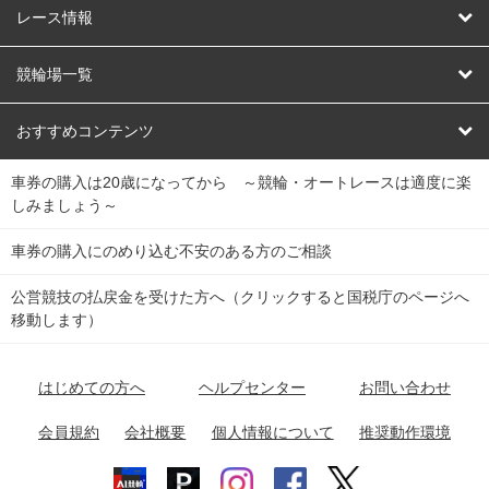
競輪
レース情報
オートレース
レース予想
競輪場一覧
競輪くじ
レース結果
北日本
函館競輪場
青森競輪場
いわき平競輪場
おすすめコンテンツ
車券の購入は20歳になってから ～競輪・オートレースは適度に楽
Dokanto!
キャリーオーバー一覧
関
競輪選手情報
弥彦競輪場
前橋競輪場
取手競輪場
宇都宮競輪場
しみましょう～
東
大宮競輪場
西武園競輪場
京王閣競輪場
立川競輪場
チャリロトプラザ
Perfecta Navi
車券の購入にのめり込む不安のある方のご相談
南
松戸競輪場
千葉競輪場
川崎競輪場
平塚競輪場
公営競技の払戻金を受けた方へ（クリックすると国税庁のページへ
netkeirin
関
移動します）
小田原競輪場
伊東競輪場
静岡競輪場
東
ケイリンガル
中
名古屋競輪場
岐阜競輪場
大垣競輪場
豊橋競輪場
はじめての方へ
ヘルプセンター
お問い合わせ
部
チャリレンジャー
富山競輪場
松阪競輪場
四日市競輪場
会員規約
会社概要
個人情報について
推奨動作環境
競輪場情報
近
福井競輪場
奈良競輪場
向日町競輪場
和歌山競輪場