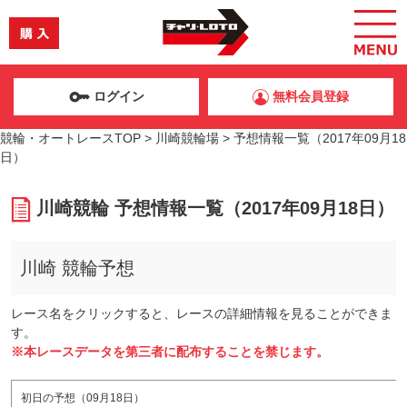
ログイン
無料会員登録
競輪・オートレースTOP
>
川崎競輪場
>
予想情報一覧（2017年09月18
日）
川崎競輪 予想情報一覧（2017年09月18日）
川崎 競輪予想
レース名をクリックすると、レースの詳細情報を見ることができま
す。
※本レースデータを第三者に配布することを禁じます。
初日の予想（09月18日）