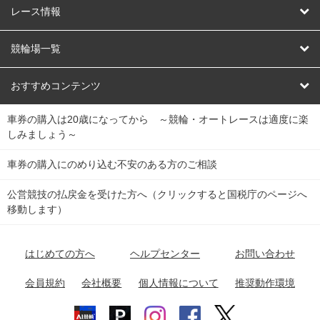
競輪
レース情報
オートレース
レース予想
競輪場一覧
競輪くじ
レース結果
北日本
函館競輪場
青森競輪場
いわき平競輪場
おすすめコンテンツ
車券の購入は20歳になってから ～競輪・オートレースは適度に楽
Dokanto!
キャリーオーバー一覧
関
競輪選手情報
弥彦競輪場
前橋競輪場
取手競輪場
宇都宮競輪場
しみましょう～
東
大宮競輪場
西武園競輪場
京王閣競輪場
立川競輪場
チャリロトプラザ
Perfecta Navi
車券の購入にのめり込む不安のある方のご相談
南
松戸競輪場
千葉競輪場
川崎競輪場
平塚競輪場
公営競技の払戻金を受けた方へ（クリックすると国税庁のページへ
netkeirin
関
移動します）
小田原競輪場
伊東競輪場
静岡競輪場
東
ケイリンガル
中
名古屋競輪場
岐阜競輪場
大垣競輪場
豊橋競輪場
はじめての方へ
ヘルプセンター
お問い合わせ
部
チャリレンジャー
富山競輪場
松阪競輪場
四日市競輪場
会員規約
会社概要
個人情報について
推奨動作環境
競輪場情報
近
福井競輪場
奈良競輪場
向日町競輪場
和歌山競輪場