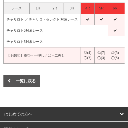
レース
1R
2R
3R
4R
5R
6R
チャリロト ／ チャリロトセレクト 対象レース
チャリロト5対象レース
チャリロト3対象レース
◎(4)
◎(7)
◎(3)
◎
【予想印】※◎＝一押し／◯＝二押し
◯(7)
◯(3)
◯(5)
◯
一覧に戻る
はじめての方へ