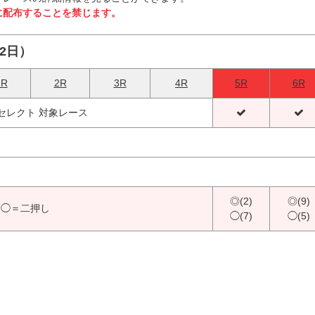
に配布することを禁じます。
2日）
1R
2R
3R
4R
5R
6R
セレクト 対象レース
◎(2)
◎(9)
／◯＝二押し
◯(7)
◯(5)