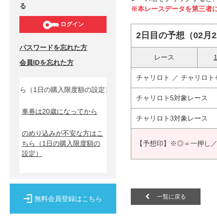
る
※本レースデータを第三者
ログイン
2日目の予想（02月2
パスワードを忘れた方
レース
会員IDを忘れた方
チャリロト ／ チャリロト
ちら（1日の購入限度額の設定）↓
チャリロト5対象レース
車券は20歳になってから
チャリロト3対象レース
のめり込みが不安な方はこ
ちら
（1日の購入限度額の
【予想印】※◎＝一押し
設定）
一覧に戻る
無料会員登録はこちら