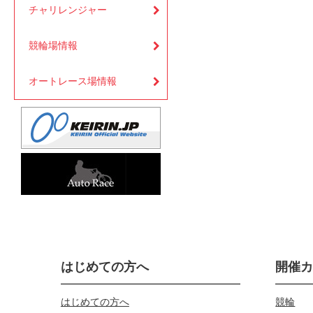
チャリレンジャー
競輪場情報
オートレース場情報
はじめての方へ
開催
はじめての方へ
競輪