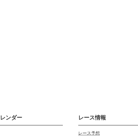
カレンダー
レース情報
レース予想