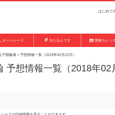
はじめて
オートレース
当たるんです
開催カレン
松戸競輪場
>
予想情報一覧（2018年02月22日）
 予想情報一覧（2018年02
、レースの詳細情報を見ることができます。