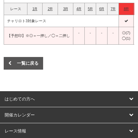
レース
1R
2R
3R
4R
5R
6R
7R
8R
チャリロト3対象レース
-
-
-
-
◎(7)
【予想印】※◎＝一押し／◯＝二押し
◯(1)
一覧に戻る
はじめての方へ
はじめての方へ
開催カレンダー
競輪
レース情報