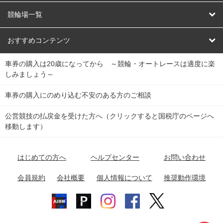
オートレース
レース予想
競輪場一覧
競輪くじ
レース結果
北日本
函館競輪場
青森競輪場
いわき平競輪場
おすすめコンテンツ
車券の購入は20歳になってから ～競輪・オートレースは適度に楽
Dokanto!
キャリーオーバー一覧
関
競輪選手情報
弥彦競輪場
前橋競輪場
取手競輪場
宇都宮競輪場
しみましょう～
東
大宮競輪場
西武園競輪場
京王閣競輪場
立川競輪場
チャリロトプラザ
Perfecta Navi
車券の購入にのめり込む不安のある方のご相談
南
松戸競輪場
千葉競輪場
川崎競輪場
平塚競輪場
公営競技の払戻金を受けた方へ（クリックすると国税庁のページへ
netkeirin
関
移動します）
小田原競輪場
伊東競輪場
静岡競輪場
東
ケイリンガル
中
名古屋競輪場
岐阜競輪場
大垣競輪場
豊橋競輪場
はじめての方へ
ヘルプセンター
お問い合わせ
部
チャリレンジャー
富山競輪場
松阪競輪場
四日市競輪場
会員規約
会社概要
個人情報について
推奨動作環境
競輪場情報
近
福井競輪場
奈良競輪場
向日町競輪場
和歌山競輪場
畿
岸和田競輪場
オートレース場情報