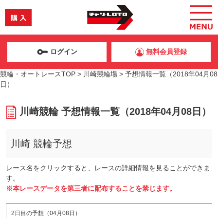
ログイン
無料会員登録
競輪・オートレースTOP
>
川崎競輪場
>
予想情報一覧（2018年04月08
日）
川崎競輪 予想情報一覧（2018年04月08日）
川崎 競輪予想
レース名をクリックすると、レースの詳細情報を見ることができま
す。
※本レースデータを第三者に配布することを禁じます。
2日目の予想（04月08日）