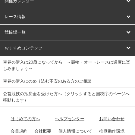
はじめての方へ
開催カレンダー
競輪
レース情報
オートレース
レース予想
競輪場一覧
競輪くじ
レース結果
北日本
函館競輪場
青森競輪場
いわき平競輪場
おすすめコンテンツ
車券の購入は20歳になってから ～競輪・オートレースは適度に楽
Dokanto!
キャリーオーバー一覧
関
競輪選手情報
弥彦競輪場
前橋競輪場
取手競輪場
宇都宮競輪場
しみましょう～
東
大宮競輪場
西武園競輪場
京王閣競輪場
立川競輪場
チャリロトプラザ
Perfecta Navi
車券の購入にのめり込む不安のある方のご相談
南
松戸競輪場
千葉競輪場
川崎競輪場
平塚競輪場
公営競技の払戻金を受けた方へ（クリックすると国税庁のページへ
netkeirin
関
移動します）
小田原競輪場
伊東競輪場
静岡競輪場
東
ケイリンガル
中
名古屋競輪場
岐阜競輪場
大垣競輪場
豊橋競輪場
はじめての方へ
ヘルプセンター
お問い合わせ
部
チャリレンジャー
富山競輪場
松阪競輪場
四日市競輪場
会員規約
会社概要
個人情報について
推奨動作環境