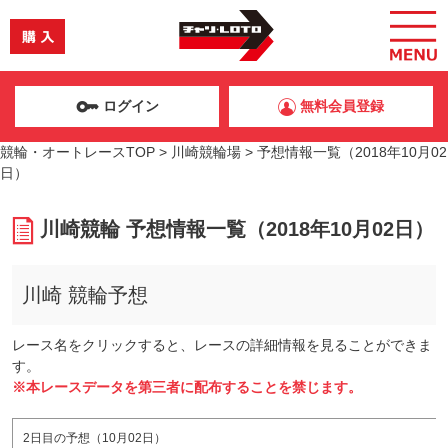
ログイン
無料会員登録
競輪・オートレースTOP
>
川崎競輪場
>
予想情報一覧（2018年10月02
日）
川崎競輪 予想情報一覧（2018年10月02日）
川崎 競輪予想
レース名をクリックすると、レースの詳細情報を見ることができま
す。
※本レースデータを第三者に配布することを禁じます。
2日目の予想（10月02日）