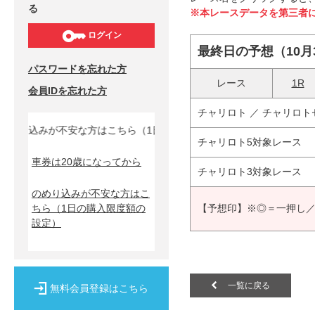
る
※本レースデータを第三者
ログイン
最終日の予想（10月
パスワードを忘れた方
レース
1R
会員IDを忘れた方
チャリロト ／ チャリロト
めり込みが不安な方はこちら（1日の購入限度額の設定）↓
チャリロト5対象レース
車券は20歳になってから
チャリロト3対象レース
のめり込みが不安な方はこ
ちら
（1日の購入限度額の
【予想印】※◎＝一押し
設定）
一覧に戻る
無料会員登録はこちら