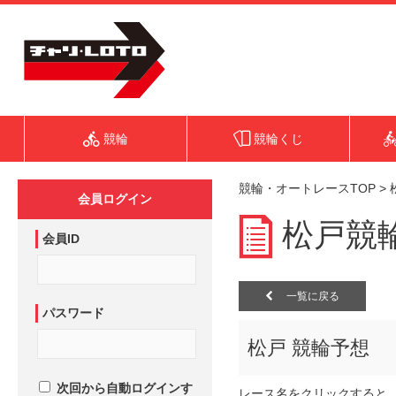
競輪
競輪くじ
競輪・オートレースTOP
>
会員ログイン
松戸競輪
会員ID
一覧に戻る
パスワード
松戸 競輪予想
次回から自動ログインす
レース名をクリックすると