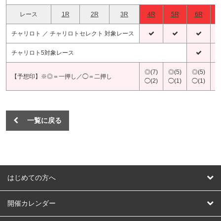
レース
1R
2R
3R
4R
5R
6R
チャリロト ／ チャリロトセレクト 対象レース
チャリロト5対象レース
◎(7)
◎(5)
◎(5)
◎
【予想印】※◎＝一押し／◯＝二押し
◯(2)
◯(1)
◯(1)
◯
一覧に戻る
はじめての方へ
はじめての方へ
開催カレンダー