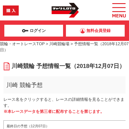
ログイン
無料会員登録
競輪・オートレースTOP
>
川崎競輪場
>
予想情報一覧（2018年12月07
日）
川崎競輪 予想情報一覧（2018年12月07日）
川崎 競輪予想
レース名をクリックすると、レースの詳細情報を見ることができま
す。
※本レースデータを第三者に配布することを禁じます。
最終日の予想（12月07日）