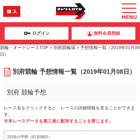
ログイン
無料会員登録
競輪・オートレースTOP
>
別府競輪場
>
予想情報一覧（2019年01月08
日）
別府競輪 予想情報一覧（2019年01月08日）
別府 競輪予想
レース名をクリックすると、レースの詳細情報を見ることができま
す。
※本レースデータを第三者に配布することを禁じます。
2日目の予想（01月08日）