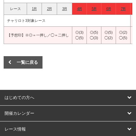
レース
1R
2R
3R
4R
5R
6R
7R
チャリロト3対象レース
◎(3)
◎(5)
◎(5)
◎(2)
◎
【予想印】※◎＝一押し／◯＝二押し
◯(5)
◯(3)
◯(2)
◯(5)
◯
一覧に戻る
はじめての方へ
はじめての方へ
開催カレンダー
競輪
レース情報