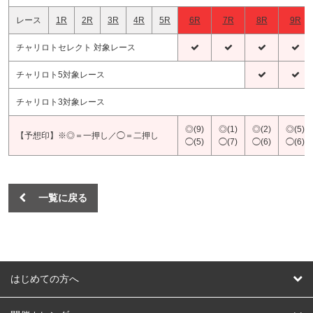
レース
1R
2R
3R
4R
5R
6R
7R
8R
9R
チャリロトセレクト 対象レース
チャリロト5対象レース
チャリロト3対象レース
◎(9)
◎(1)
◎(2)
◎(5)
【予想印】※◎＝一押し／◯＝二押し
◯(5)
◯(7)
◯(6)
◯(6)
一覧に戻る
はじめての方へ