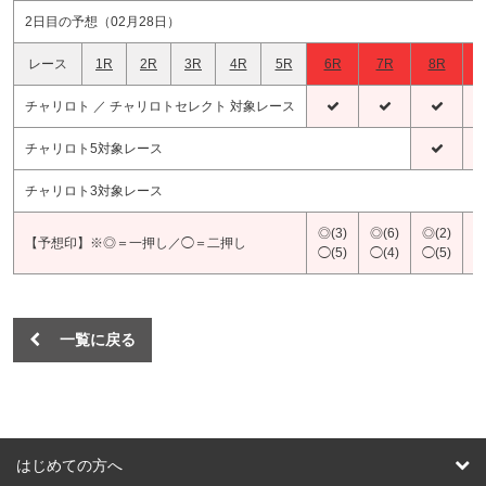
2日目の予想（02月28日）
レース
1R
2R
3R
4R
5R
6R
7R
8R
チャリロト ／ チャリロトセレクト 対象レース
チャリロト5対象レース
チャリロト3対象レース
◎(3)
◎(6)
◎(2)
◎
【予想印】※◎＝一押し／◯＝二押し
◯(5)
◯(4)
◯(5)
◯
一覧に戻る
はじめての方へ