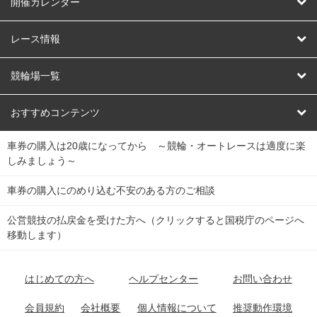
はじめての方へ
開催カレンダー
競輪
レース情報
オートレース
レース予想
競輪場一覧
競輪くじ
レース結果
北日本
函館競輪場
青森競輪場
いわき平競輪場
おすすめコンテンツ
車券の購入は20歳になってから ～競輪・オートレースは適度に楽
Dokanto!
キャリーオーバー一覧
関
競輪選手情報
弥彦競輪場
前橋競輪場
取手競輪場
宇都宮競輪場
しみましょう～
東
大宮競輪場
西武園競輪場
京王閣競輪場
立川競輪場
チャリロトプラザ
Perfecta Navi
車券の購入にのめり込む不安のある方のご相談
南
松戸競輪場
千葉競輪場
川崎競輪場
平塚競輪場
公営競技の払戻金を受けた方へ（クリックすると国税庁のページへ
netkeirin
関
移動します）
小田原競輪場
伊東競輪場
静岡競輪場
東
ケイリンガル
中
名古屋競輪場
岐阜競輪場
大垣競輪場
豊橋競輪場
はじめての方へ
ヘルプセンター
お問い合わせ
部
チャリレンジャー
富山競輪場
松阪競輪場
四日市競輪場
会員規約
会社概要
個人情報について
推奨動作環境