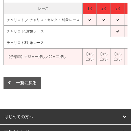
レース
1R
2R
3R
チャリロト ／ チャリロトセレクト 対象レース
チャリロト5対象レース
チャリロト3対象レース
◎(3)
◎(5)
◎(3)
◎
【予想印】※◎＝一押し／◯＝二押し
◯(5)
◯(3)
◯(5)
◯
一覧に戻る
はじめての方へ