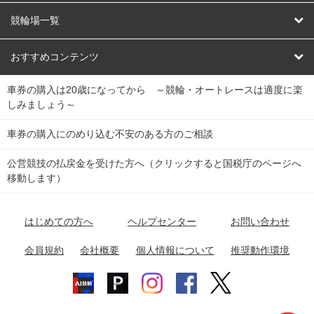
オートレース
レース予想
競輪場一覧
競輪くじ
レース結果
北日本
函館競輪場
青森競輪場
いわき平競輪場
おすすめコンテンツ
車券の購入は20歳になってから ～競輪・オートレースは適度に楽
Dokanto!
キャリーオーバー一覧
関
競輪選手情報
弥彦競輪場
前橋競輪場
取手競輪場
宇都宮競輪場
しみましょう～
東
大宮競輪場
西武園競輪場
京王閣競輪場
立川競輪場
チャリロトプラザ
Perfecta Navi
車券の購入にのめり込む不安のある方のご相談
南
松戸競輪場
千葉競輪場
川崎競輪場
平塚競輪場
公営競技の払戻金を受けた方へ（クリックすると国税庁のページへ
netkeirin
関
移動します）
小田原競輪場
伊東競輪場
静岡競輪場
東
ケイリンガル
中
名古屋競輪場
岐阜競輪場
大垣競輪場
豊橋競輪場
はじめての方へ
ヘルプセンター
お問い合わせ
部
チャリレンジャー
富山競輪場
松阪競輪場
四日市競輪場
会員規約
会社概要
個人情報について
推奨動作環境
競輪場情報
近
福井競輪場
奈良競輪場
向日町競輪場
和歌山競輪場
畿
岸和田競輪場
オートレース場情報