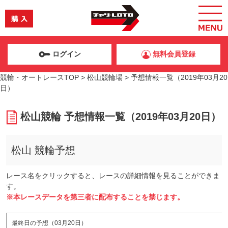
ログイン
無料会員登録
競輪・オートレースTOP
>
松山競輪場
>
予想情報一覧（2019年03月20
日）
松山競輪 予想情報一覧（2019年03月20日）
松山 競輪予想
レース名をクリックすると、レースの詳細情報を見ることができま
す。
※本レースデータを第三者に配布することを禁じます。
最終日の予想（03月20日）