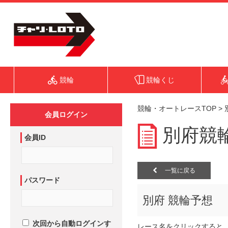
競輪
競輪くじ
競輪・オートレースTOP
>
会員ログイン
別府競輪
会員ID
一覧に戻る
パスワード
別府 競輪予想
次回から自動ログインす
レース名をクリックすると