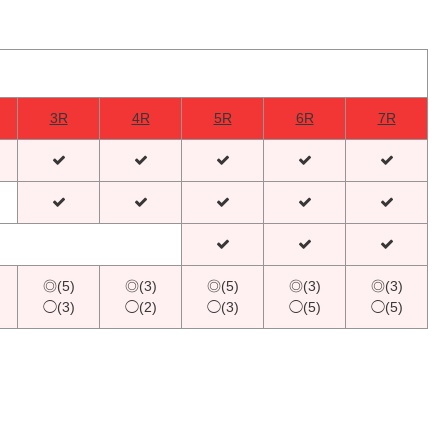
3R
4R
5R
6R
7R
◎(5)
◎(3)
◎(5)
◎(3)
◎(3)
◯(3)
◯(2)
◯(3)
◯(5)
◯(5)