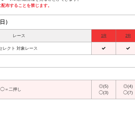
に配布することを禁じます。
3日）
レース
1R
2R
セレクト 対象レース
◎(5)
◎(4)
／◯＝二押し
◯(3)
◯(7)