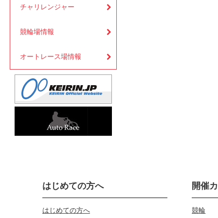
チャリレンジャー
競輪場情報
オートレース場情報
はじめての方へ
開催
はじめての方へ
競輪