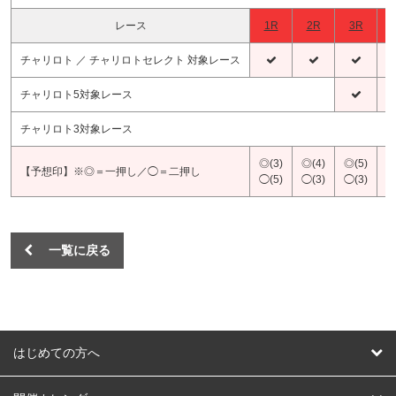
レース
1R
2R
3R
チャリロト ／ チャリロトセレクト 対象レース
チャリロト5対象レース
チャリロト3対象レース
◎(3)
◎(4)
◎(5)
◎
【予想印】※◎＝一押し／◯＝二押し
◯(5)
◯(3)
◯(3)
◯
一覧に戻る
はじめての方へ