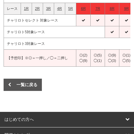
レース
1R
2R
3R
4R
5R
6R
7R
8R
9R
チャリロトセレクト 対象レース
チャリロト5対象レース
チャリロト3対象レース
◎(2)
◎(5)
◎(9)
◎(1)
【予想印】※◎＝一押し／◯＝二押し
◯(9)
◯(1)
◯(3)
◯(5)
一覧に戻る
はじめての方へ