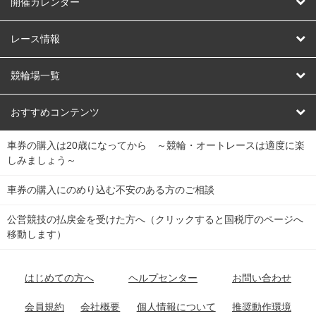
はじめての方へ
開催カレンダー
競輪
レース情報
オートレース
レース予想
競輪場一覧
競輪くじ
レース結果
北日本
函館競輪場
青森競輪場
いわき平競輪場
おすすめコンテンツ
車券の購入は20歳になってから ～競輪・オートレースは適度に楽
Dokanto!
キャリーオーバー一覧
関
競輪選手情報
弥彦競輪場
前橋競輪場
取手競輪場
宇都宮競輪場
しみましょう～
東
大宮競輪場
西武園競輪場
京王閣競輪場
立川競輪場
チャリロトプラザ
Perfecta Navi
車券の購入にのめり込む不安のある方のご相談
南
松戸競輪場
千葉競輪場
川崎競輪場
平塚競輪場
公営競技の払戻金を受けた方へ（クリックすると国税庁のページへ
netkeirin
関
移動します）
小田原競輪場
伊東競輪場
静岡競輪場
東
ケイリンガル
中
名古屋競輪場
岐阜競輪場
大垣競輪場
豊橋競輪場
はじめての方へ
ヘルプセンター
お問い合わせ
部
チャリレンジャー
富山競輪場
松阪競輪場
四日市競輪場
会員規約
会社概要
個人情報について
推奨動作環境