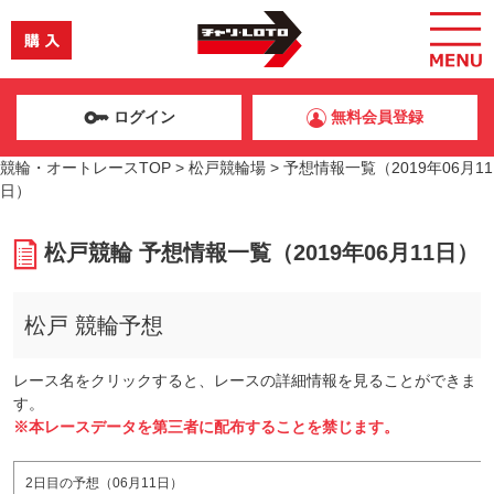
ログイン
無料会員登録
競輪・オートレースTOP
>
松戸競輪場
>
予想情報一覧（2019年06月11
日）
松戸競輪 予想情報一覧（2019年06月11日）
松戸 競輪予想
レース名をクリックすると、レースの詳細情報を見ることができま
す。
※本レースデータを第三者に配布することを禁じます。
2日目の予想（06月11日）