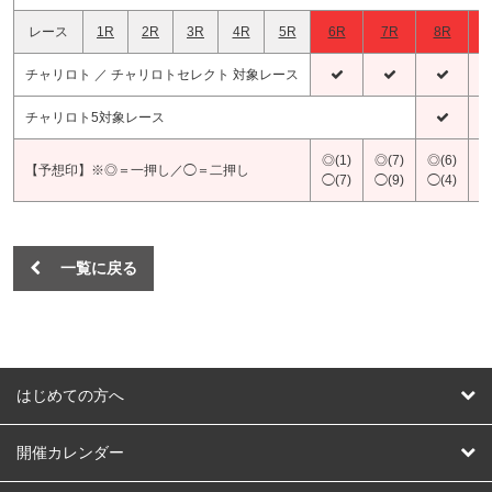
レース
1R
2R
3R
4R
5R
6R
7R
8R
チャリロト ／ チャリロトセレクト 対象レース
チャリロト5対象レース
◎(1)
◎(7)
◎(6)
◎
【予想印】※◎＝一押し／◯＝二押し
◯(7)
◯(9)
◯(4)
◯
一覧に戻る
はじめての方へ
はじめての方へ
開催カレンダー