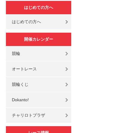
はじめての方へ
はじめての方へ
開催カレンダー
競輪
オートレース
競輪くじ
Dokanto!
チャリロトプラザ
レース情報