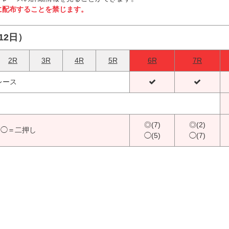
に配布することを禁じます。
12日）
2R
3R
4R
5R
6R
7R
レース
◎(7)
◎(2)
／◯＝二押し
◯(5)
◯(7)