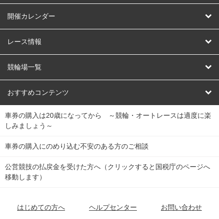
はじめての方へ
開催カレンダー
競輪
レース情報
オートレース
レース予想
競輪場一覧
競輪くじ
レース結果
北日本
函館競輪場
青森競輪場
いわき平競輪場
おすすめコンテンツ
車券の購入は20歳になってから ～競輪・オートレースは適度に楽
Dokanto!
キャリーオーバー一覧
関
競輪選手情報
弥彦競輪場
前橋競輪場
取手競輪場
宇都宮競輪場
しみましょう～
東
大宮競輪場
西武園競輪場
京王閣競輪場
立川競輪場
チャリロトプラザ
Perfecta Navi
車券の購入にのめり込む不安のある方のご相談
南
松戸競輪場
千葉競輪場
川崎競輪場
平塚競輪場
公営競技の払戻金を受けた方へ（クリックすると国税庁のページへ
netkeirin
関
移動します）
小田原競輪場
伊東競輪場
静岡競輪場
東
ケイリンガル
中
名古屋競輪場
岐阜競輪場
大垣競輪場
豊橋競輪場
はじめての方へ
ヘルプセンター
お問い合わせ
部
チャリレンジャー