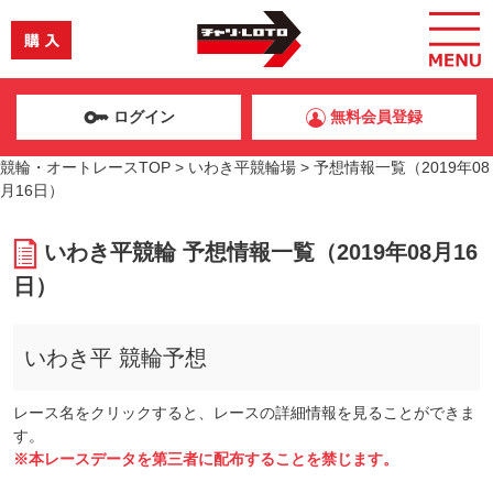
ログイン
無料会員登録
競輪・オートレースTOP
>
いわき平競輪場
>
予想情報一覧（2019年08
月16日）
いわき平競輪 予想情報一覧（2019年08月16
日）
いわき平 競輪予想
レース名をクリックすると、レースの詳細情報を見ることができま
す。
※本レースデータを第三者に配布することを禁じます。