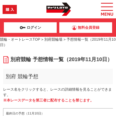
ログイン
無料会員登録
競輪・オートレースTOP
>
別府競輪場
>
予想情報一覧（2019年11月10
日）
別府競輪 予想情報一覧（2019年11月10日）
別府 競輪予想
レース名をクリックすると、レースの詳細情報を見ることができま
す。
※本レースデータを第三者に配布することを禁じます。
最終日の予想（11月10日）