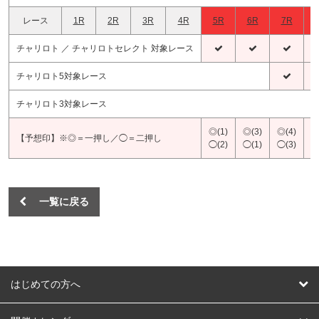
レース
1R
2R
3R
4R
5R
6R
7R
チャリロト ／ チャリロトセレクト 対象レース
チャリロト5対象レース
チャリロト3対象レース
◎(1)
◎(3)
◎(4)
◎
【予想印】※◎＝一押し／◯＝二押し
◯(2)
◯(1)
◯(3)
◯
一覧に戻る
はじめての方へ