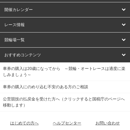
はじめての方へ
開催カレンダー
競輪
レース情報
オートレース
レース予想
競輪場一覧
競輪くじ
レース結果
北日本
函館競輪場
青森競輪場
いわき平競輪場
おすすめコンテンツ
車券の購入は20歳になってから ～競輪・オートレースは適度に楽
Dokanto!
キャリーオーバー一覧
関
競輪選手情報
弥彦競輪場
前橋競輪場
取手競輪場
宇都宮競輪場
しみましょう～
東
大宮競輪場
西武園競輪場
京王閣競輪場
立川競輪場
チャリロトプラザ
Perfecta Navi
車券の購入にのめり込む不安のある方のご相談
南
松戸競輪場
千葉競輪場
川崎競輪場
平塚競輪場
公営競技の払戻金を受けた方へ（クリックすると国税庁のページへ
netkeirin
関
移動します）
小田原競輪場
伊東競輪場
静岡競輪場
東
ケイリンガル
中
名古屋競輪場
岐阜競輪場
大垣競輪場
豊橋競輪場
はじめての方へ
ヘルプセンター
お問い合わせ
部
チャリレンジャー