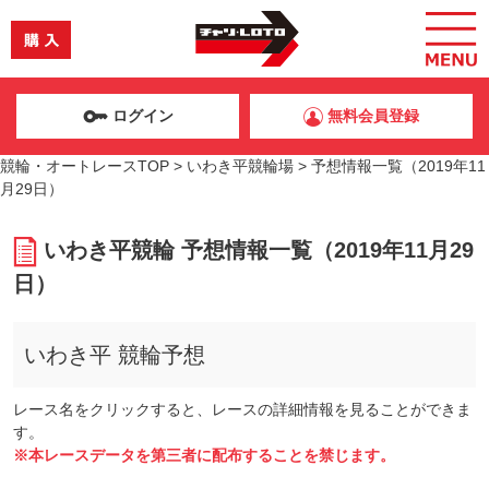
ログイン
無料会員登録
競輪・オートレースTOP
>
いわき平競輪場
>
予想情報一覧（2019年11
月29日）
いわき平競輪 予想情報一覧（2019年11月29
日）
いわき平 競輪予想
レース名をクリックすると、レースの詳細情報を見ることができま
す。
※本レースデータを第三者に配布することを禁じます。