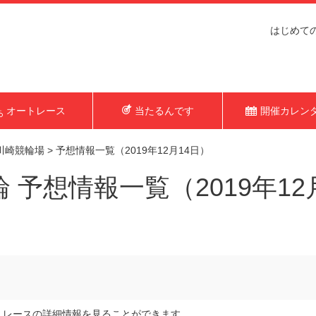
はじめて
オートレース
当たるんです
開催カレン
川崎競輪場
>
予想情報一覧（2019年12月14日）
 予想情報一覧（2019年12
、レースの詳細情報を見ることができます。