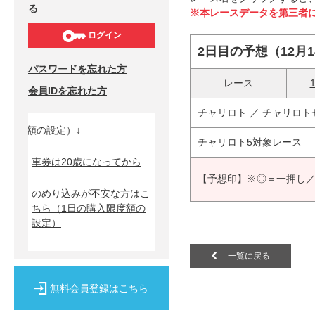
る
※本レースデータを第三者
ログイン
2日目の予想（12月1
パスワードを忘れた方
レース
会員IDを忘れた方
チャリロト ／ チャリロト
度額の設定）↓
チャリロト5対象レース
車券は20歳になってから
【予想印】※◎＝一押し
のめり込みが不安な方はこ
ちら
（1日の購入限度額の
設定）
一覧に戻る
無料会員登録はこちら