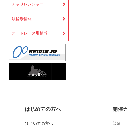
チャリレンジャー
競輪場情報
オートレース場情報
はじめての方へ
開催
はじめての方へ
競輪