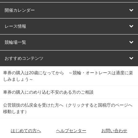
はじめての方へ
開催カレンダー
競輪
レース情報
オートレース
レース予想
競輪場一覧
競輪くじ
レース結果
北日本
函館競輪場
青森競輪場
いわき平競輪場
おすすめコンテンツ
車券の購入は20歳になってから ～競輪・オートレースは適度に楽
Dokanto!
キャリーオーバー一覧
関
競輪選手情報
弥彦競輪場
前橋競輪場
取手競輪場
宇都宮競輪場
しみましょう～
東
大宮競輪場
西武園競輪場
京王閣競輪場
立川競輪場
チャリロトプラザ
Perfecta Navi
車券の購入にのめり込む不安のある方のご相談
南
松戸競輪場
千葉競輪場
川崎競輪場
平塚競輪場
公営競技の払戻金を受けた方へ（クリックすると国税庁のページへ
netkeirin
関
移動します）
小田原競輪場
伊東競輪場
静岡競輪場
東
ケイリンガル
中
名古屋競輪場
岐阜競輪場
大垣競輪場
豊橋競輪場
はじめての方へ
ヘルプセンター
お問い合わせ
部
チャリレンジャー