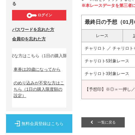
る
※本レースデータを第三者
ログイン
最終日の予想（01月
パスワードを忘れた方
レース
会員IDを忘れた方
チャリロト ／ チャリロト
が不安な方はこちら（1日の購入限度額の設定）↓
チャリロト5対象レース
車券は20歳になってから
チャリロト3対象レース
のめり込みが不安な方はこ
ちら
（1日の購入限度額の
【予想印】※◎＝一押し
設定）
一覧に戻る
無料会員登録はこちら