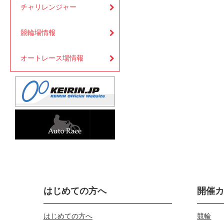
チャリレンジャー
競輪場情報
オートレース場情報
はじめての方へ
開催
はじめての方へ
競輪