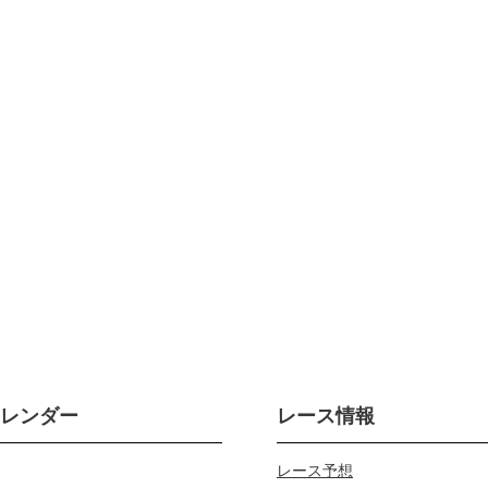
カレンダー
レース情報
レース予想