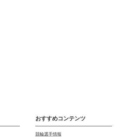
おすすめコンテンツ
競輪選手情報