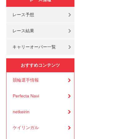
レース予想
レース結果
キャリーオーバー一覧
おすすめコンテンツ
競輪選手情報
Perfecta Navi
netkeirin
ケイリンガル