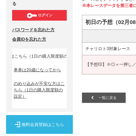
る
※本レースデータを第三者
ログイン
初日の予想（02月0
パスワードを忘れた方
会員IDを忘れた方
チャリロト3対象レース
な方はこちら（1日の購入限度額の設定）↓
【予想印】※◎＝一押し
車券は20歳になってから
のめり込みが不安な方はこ
ちら
（1日の購入限度額の
設定）
一覧に戻る
無料会員登録はこちら