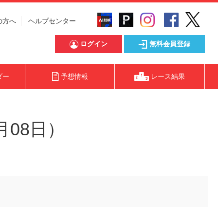
の方へ
ヘルプセンター
ログイン
無料会員登録
ダー
予想情報
レース結果
月08日）