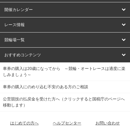
はじめての方へ
開催カレンダー
競輪
レース情報
オートレース
レース予想
競輪場一覧
競輪くじ
レース結果
北日本
函館競輪場
青森競輪場
いわき平競輪場
おすすめコンテンツ
車券の購入は20歳になってから ～競輪・オートレースは適度に楽
Dokanto!
キャリーオーバー一覧
関
競輪選手情報
弥彦競輪場
前橋競輪場
取手競輪場
宇都宮競輪場
しみましょう～
東
大宮競輪場
西武園競輪場
京王閣競輪場
立川競輪場
チャリロトプラザ
Perfecta Navi
車券の購入にのめり込む不安のある方のご相談
南
松戸競輪場
千葉競輪場
川崎競輪場
平塚競輪場
公営競技の払戻金を受けた方へ（クリックすると国税庁のページへ
netkeirin
関
移動します）
小田原競輪場
伊東競輪場
静岡競輪場
東
ケイリンガル
中
名古屋競輪場
岐阜競輪場
大垣競輪場
豊橋競輪場
はじめての方へ
ヘルプセンター
お問い合わせ
部
チャリレンジャー