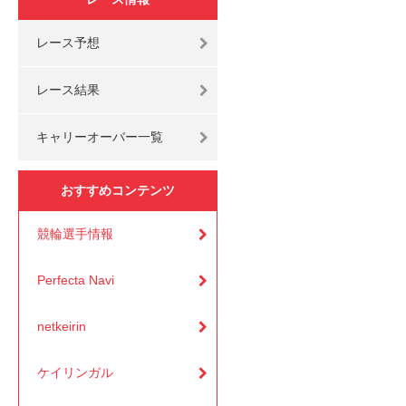
レース予想
レース結果
キャリーオーバー一覧
おすすめコンテンツ
競輪選手情報
Perfecta Navi
netkeirin
ケイリンガル