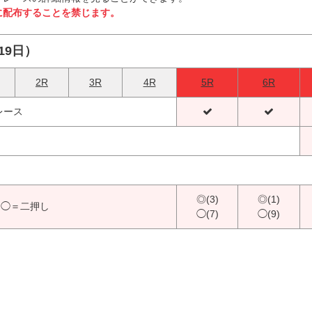
に配布することを禁じます。
19日）
2R
3R
4R
5R
6R
レース
◎(3)
◎(1)
／◯＝二押し
◯(7)
◯(9)