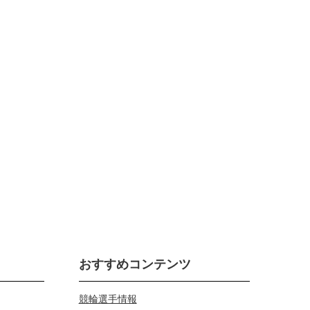
おすすめコンテンツ
競輪選手情報