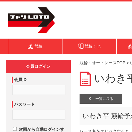
競輪
競輪くじ
競輪・オートレースTOP
>
会員ログイン
いわき平
会員ID
一覧に戻る
パスワード
いわき平 競輪予
次回から自動ログインす
レース名をクリックすると