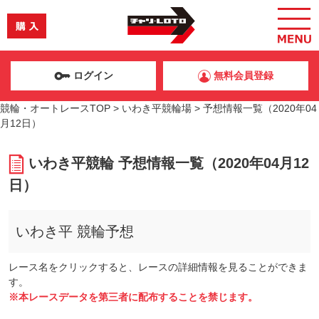
ログイン
無料会員登録
競輪・オートレースTOP
>
いわき平競輪場
>
予想情報一覧（2020年04
月12日）
いわき平競輪 予想情報一覧（2020年04月12
日）
いわき平 競輪予想
レース名をクリックすると、レースの詳細情報を見ることができま
す。
※本レースデータを第三者に配布することを禁じます。