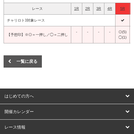
レース
1R
2R
3R
4R
5R
チャリロト3対象レース
-
-
-
-
◎(5)
【予想印】※◎＝一押し／◯＝二押し
◯(1)
一覧に戻る
はじめての方へ
はじめての方へ
開催カレンダー
競輪
レース情報